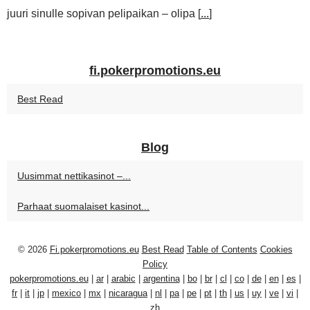
juuri sinulle sopivan pelipaikan – olipa [
...
]
fi.pokerpromotions.eu
Best Read
Blog
Uusimmat nettikasinot –...
Parhaat suomalaiset kasinot...
© 2026
Fi.pokerpromotions.eu
Best Read
Table of Contents
Cookies
Policy
pokerpromotions.eu
|
ar
|
arabic
|
argentina
|
bo
|
br
|
cl
|
co
|
de
|
en
|
es
|
fr
|
it
|
jp
|
mexico
|
mx
|
nicaragua
|
nl
|
pa
|
pe
|
pt
|
th
|
us
|
uy
|
ve
|
vi
|
zh